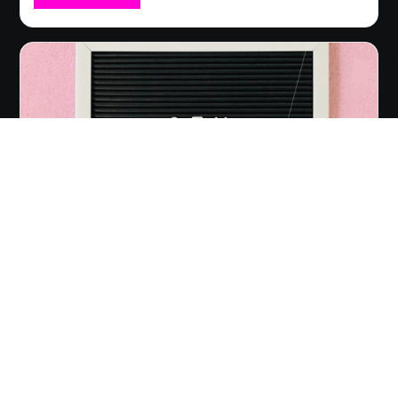
SEO y SEM: Las claves del éxito
Dos herramientas poderosas que han surgido como
componentes esenciales para alcanzar el éxito en
línea.