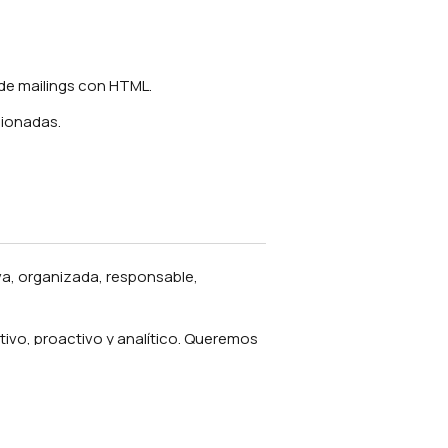
de mailings con HTML.
ionadas.
a, organizada, responsable,
tivo, proactivo y analítico. Queremos
nte la creatividad, la funcionalidad y
ativo, útil e informativo.
olutivo. Debe poder y querer