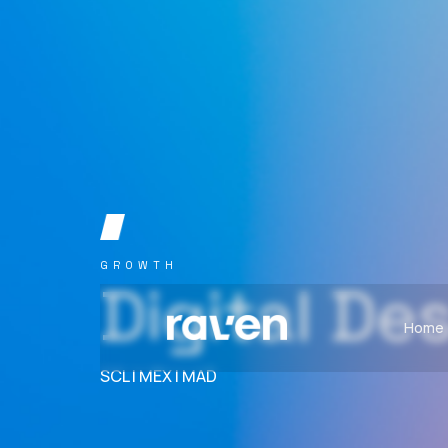
GROWTH
Digital De
Home
SCL | MEX | MAD