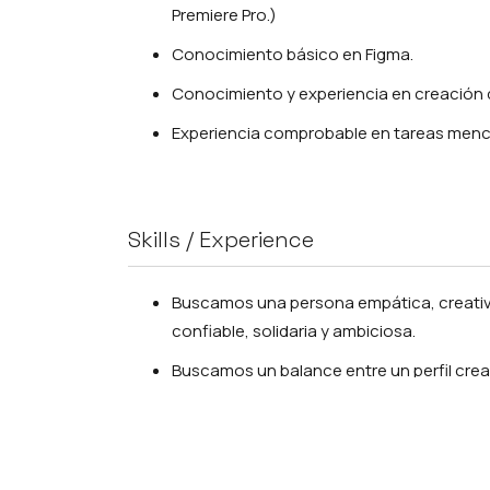
Premiere Pro.)
Conocimiento básico en Figma.
Conocimiento y experiencia en creación 
Experiencia comprobable en tareas menc
Skills / Experience
Buscamos una persona empática, creativ
confiable, solidaria y ambiciosa.
Buscamos un balance entre un perfil crea
una persona que combine de manera eficie
la tecnología para producir contenido llam
El candidato debe ser independiente y res