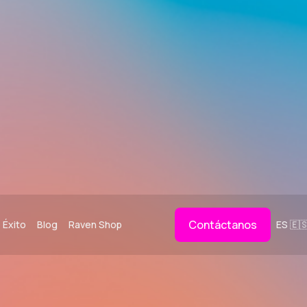
Contáctanos
 Éxito
Blog
Raven Shop
ES 🇪