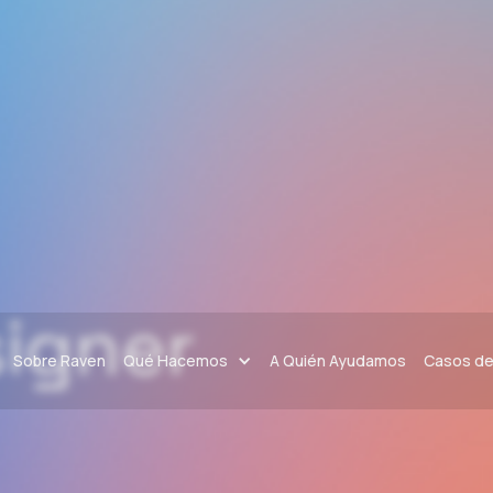
signer
Sobre Raven
Qué Hacemos
A Quién Ayudamos
Casos de