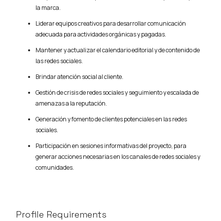
la marca.
Liderar equipos creativos para desarrollar comunicación
adecuada para actividades orgánicas y pagadas.
Mantener y actualizar el calendario editorial y de contenido de
las redes sociales.
Brindar atención social al cliente.
Gestión de crisis de redes sociales y seguimiento y escalada de
amenazas a la reputación.
Generación y fomento de clientes potenciales en las redes
sociales.
Participación en sesiones informativas del proyecto, para
generar acciones necesarias en los canales de redes sociales y
comunidades.
Profile Requirements