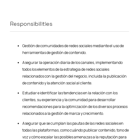
Responsibilities
Gestión de comunidades de redes sociales mediante el uso de
herramientas de gestión de contenido.
Asegurar la operación diaria de los canales, implementando
todos los elementos de la estrategia de redes sociales
relacionados con la gestión del negocio, incluida la publicación
de contenido y la atención social al cliente.
Estudiar e identificar las tendencias en la relación con los
clientes, su experiencia y la comunidad para desarrollar
recomendaciones para la optimización de los diversos procesos
relacionados a la gestión de marca y crecimiento.
Asegurar que se cumplan las pautas de las redes sociales en
todas las plataformas, como cuándo publicar contenido, tono de
voz y cómo escalar las posibles amenazas a la reputación para