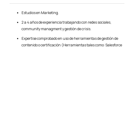
Estudios en Marketing.
2 a 4 años de experiencia trabajando con redes sociales,
community managment y gestión de crisis.
Expertise comprobado en uso de herramientas de gestión de
contenido o certificación (Herramientas tales como: Salesforce
Social, Sprinklr, Sprout Hootsuite, entre otras).
Gran capacidad para interpretar los resultados de escucha
social y análisis de las redes sociales (habilidad para obtener
información a partir de los datos de las redes sociales).
Apply