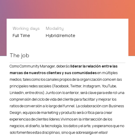
Working days
Modality
Full Time
Hybrid/remote
The job
Como Community Manager, deberás
liderar la relación entre las
marcas de nuestros clientes y sus comunidades
en múltiples
medios, tales como los canales propios de la organización como en las
principales redes sociales (Facebook, Twitter, Instagram, YouTube,
LinkedIn, entre otros).Junto con lo anterior, será clave para este rol una
comprensión del ciclo de vida del cliente para facilitar y mejorar los
ratios de conversión a lo largo del funnel. La colaboración con Business
Design, equipos de marketing y producto será crítica para crear
experiencias de clientes líderes.Vivimos en la intersección de los
negocios, el diseño, la tecnología, los datos y el arte, y esperamos que no
solo fomentes estas disciplinas, sino que sobresalga en ellas!